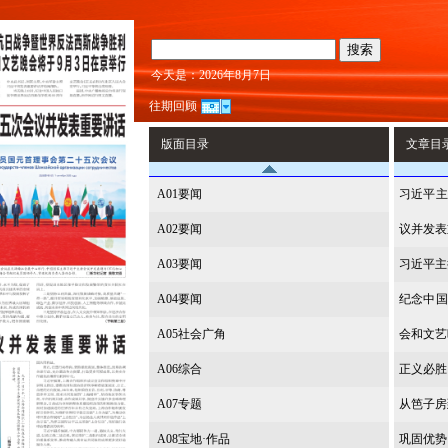
搜索
今天是：2026年8月7日
往期回顾
版面目录
文章目
A01要闻
习近平
A02要闻
议并发表
A03要闻
习近平主
A04要闻
纪念中国
A05社会广角
会和文艺
A06综合
正义必胜
A07专题
从笆子房
A08宝地·作品
巩固优势